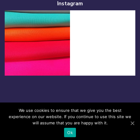
Instagram
We use cookies to ensure that we give you the best
Termos de Uso
|
Política de Privacidade
experience on our website. If you continue to use this site we
will assume that you are happy with it.
© 2020 Raima Têxtil. Todos os direitos reservados.
Ok