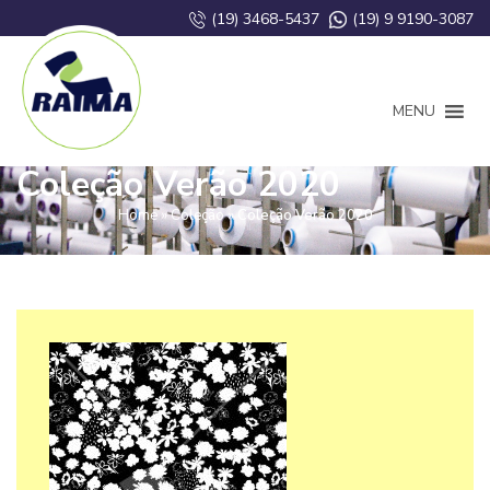
(19) 3468-5437
(19) 9 9190-3087
MENU
Coleção Verão 2020
Home
»
Coleção
»
Coleção Verão 2020