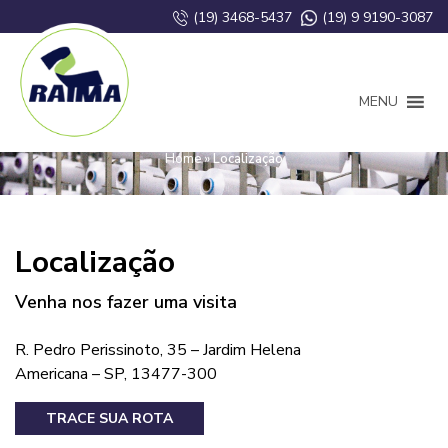
(19) 3468-5437
(19) 9 9190-3087
MENU
Localização
Home
»
Localização
Localização
Venha nos fazer uma visita
R. Pedro Perissinoto, 35 – Jardim Helena
Americana – SP, 13477-300
TRACE SUA ROTA