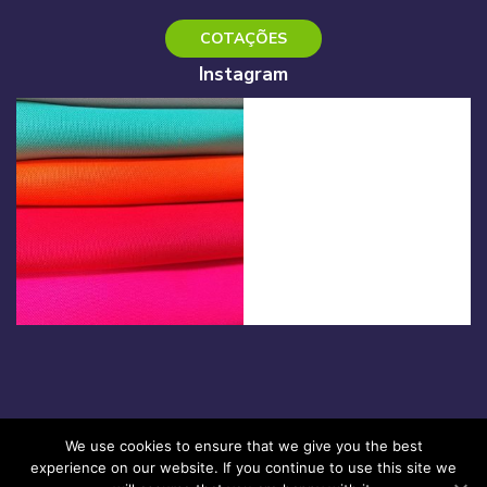
COTAÇÕES
Instagram
We use cookies to ensure that we give you the best
Termos de Uso
|
Política de Privacidade
experience on our website. If you continue to use this site we