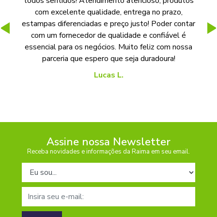
todos sentidos! Atendimento atencioso, produtos
e
com excelente qualidade, entrega no prazo,
re
estampas diferenciadas e preço justo! Poder contar
e
com um fornecedor de qualidade e confiável é
essencial para os negócios. Muito feliz com nossa
parceria que espero que seja duradoura!
Lucas L.
Assine nossa Newsletter
Receba novidades e informações da Raima em seu email.
Tipo de cadastro
E-mail