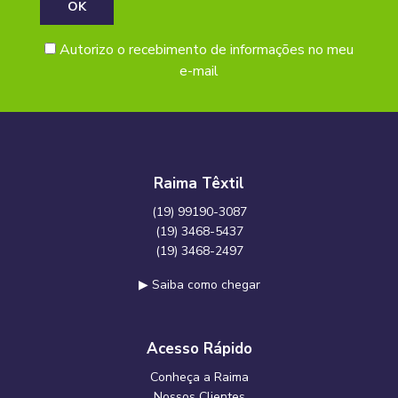
Autorizo o recebimento de informações no meu
e-mail
Raima Têxtil
(19) 99190-3087
(19) 3468-5437
(19) 3468-2497
▶ Saiba como chegar
Acesso Rápido
Conheça a Raima
Nossos Clientes