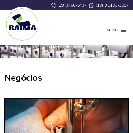
(19) 3468-5437
(19) 9 9190-3087
MENU
Negócios
Home
»
Negócios
Negócios